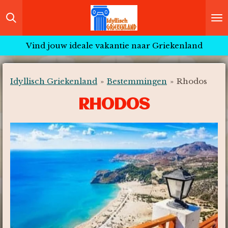
Ga
direct
naar
Vind jouw ideale vakantie naar Griekenland
de
hoofdinhoud
Idyllisch Griekenland
»
Bestemmingen
»
Rhodos
RHODOS