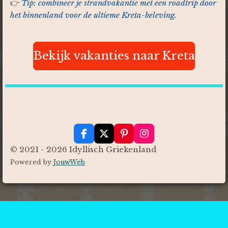
👉
Tip: combineer je strandvakantie met een roadtrip door
het binnenland voor de ultieme Kreta-beleving.
Bekijk vakanties naar Kreta
F
X
P
I
a
i
n
© 2021 - 2026 Idyllisch Griekenland
c
n
s
Powered by
JouwWeb
e
t
t
b
e
a
o
r
g
o
e
r
k
s
a
t
m