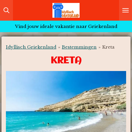
Ga
direct
naar
Vind jouw ideale vakantie naar Griekenland
de
hoofdinhoud
Idyllisch Griekenland
»
Bestemmingen
»
Kreta
KRETA