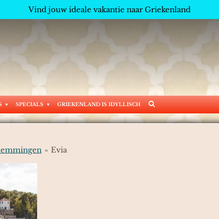
Vind jouw ideale vakantie naar Griekenland
S
SPECIALS
GRIEKENLAND IS IDYLLISCH
temmingen
»
Evia