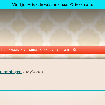
Vind jouw ideale vakantie naar Griekenland
GS
SPECIALS
GRIEKENLAND IS IDYLLISCH
stemmingen
»
Mykonos